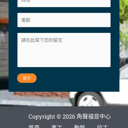
名
*
電
郵
*
信
息
*
提交
Copyright © 2026 角聲福音中心
首頁
事工
動態
協工