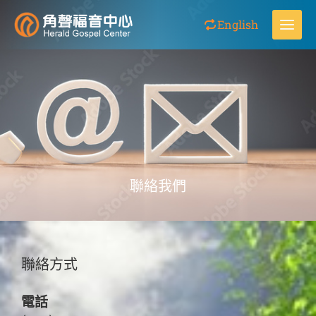
跳
MA
English
至
主
ME
要
內
容
聯絡我們
聯絡方式
電話