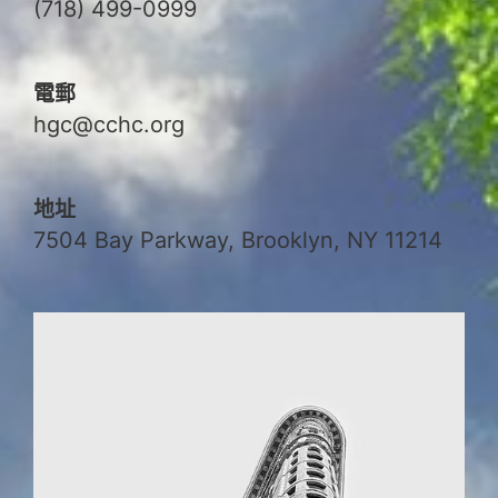
(718) 499-0999
電郵
hgc@cchc.org
地址
7504 Bay Parkway, Brooklyn, NY 11214