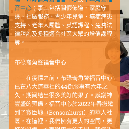
音中心
；事工包括關懷佈道、家庭守
護、社區服務、青少年兒童、癌症病患
支持、老年人團體、英語課程、免費法
律諮詢及多種適合社區大眾的增值課程
等。
布碌崙角聲福音中心
在疫情之前，布碌崙角聲福音中心
已在八大道華社的44街服事有六年之
久，期间结出很多美好的果子。感謝神
豐盛的預備，福音中心於
2022年春
搬遷
到了賓臣墟（Bensonhurst）的華人社
區，在這裡，我們擁有更大的空間，更