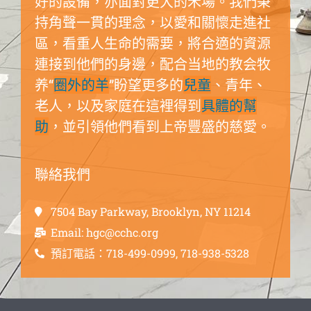
好的設備，亦面對更大的禾場。我們秉
持角聲一貫的理念，以愛和關懷走進社
區，看重人生命的需要，將合適的資源
連接到他們的身邊，配合当地的教会牧
养“
圈外的羊
”盼望更多的
兒童
、青年、
老人，以及家庭在這裡得到
具體的幫
助
，並引領他們看到上帝豐盛的慈愛。
聯絡我們
7504 Bay Parkway, Brooklyn, NY 11214
Email: hgc@cchc.org
預訂電話：718-499-0999, 718-938-5328