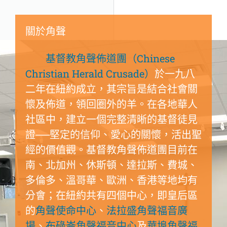
關於角聲
基督教角聲佈道團（Chinese
Christian Herald Crusade）
於一九八
二年在紐約成立，其宗旨是結合社會關
懷及佈道，領回圈外的羊。在各地華人
社區中，建立一個完整清晰的基督徒見
證──堅定的信仰、愛心的關懷，活出聖
經的價值觀。基督教角聲佈道團目前在
南、北加州、休斯頓、達拉斯、費城、
多倫多、溫哥華、歐洲、香港等地均有
分會；在紐約共有四個中心，即皇后區
的
角聲使命中心
、
法拉盛角聲福音廣
場
、
布碌崙角聲福音中心
及
華埠角聲福