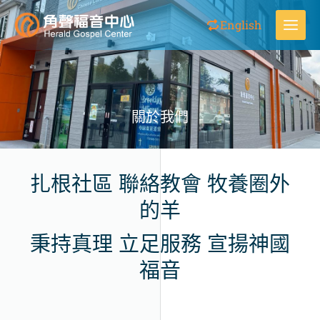
跳
MA
English
至
主
ME
要
內
容
關於我們
扎根社區 聯絡教會 牧養圈外
的羊
秉持真理 立足服務 宣揚神國
福音